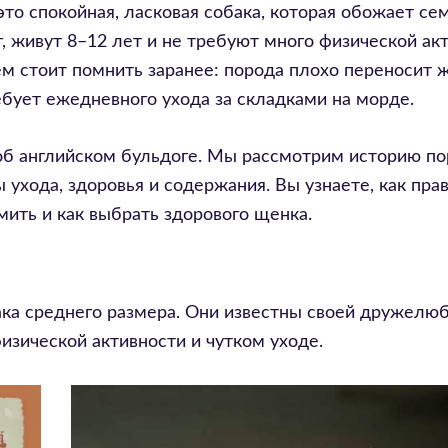
это спокойная, ласковая собака, которая обожает се
г, живут 8–12 лет и не требуют много физической ак
чём стоит помнить заранее: порода плохо переносит ж
ебует ежедневного ухода за складками на морде.
 об английском бульдоге. Мы рассмотрим историю по
 ухода, здоровья и содержания. Вы узнаете, как пра
мить и как выбрать здорового щенка.
бака среднего размера. Они известны своей дружелю
изической активности и чутком уходе.