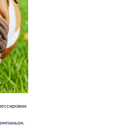
рессировки.
омпаньон.