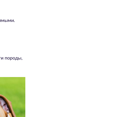
рямыми.
ти породы,