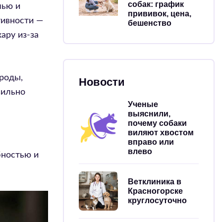
собак: график
мью и
прививок, цена,
тивности —
бешенство
ару из-за
роды,
Новости
вильно
Ученые
выяснили,
почему собаки
виляют хвостом
вправо или
влево
бностью и
Ветклиника в
Красногорске
круглосуточно