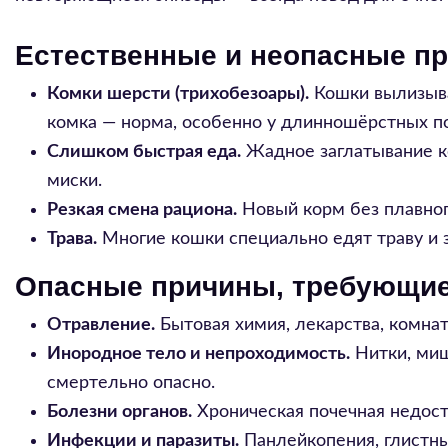
Естественные и неопасные п
Комки шерсти (трихобезоары).
Кошки вылизыва
комка — норма, особенно у длинношёрстных п
Слишком быстрая еда.
Жадное заглатывание ко
миски.
Резкая смена рациона.
Новый корм без плавног
Трава.
Многие кошки специально едят траву и 
Опасные причины, требующие
Отравление.
Бытовая химия, лекарства, комнат
Инородное тело и непроходимость.
Нитки, миш
смертельно опасно.
Болезни органов.
Хроническая почечная недоста
Инфекции и паразиты.
Панлейкопения, глистны