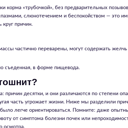
ки корма «трубочкой», без предварительных позывов
спазмами, слюнотечением и беспокойством — это им
 круг причин.
массы частично переварены, могут содержать желчь 
но съеденная, в форме пищевода.
 тошнит?
: причин десятки, и они различаются по степени опа
другая часть угрожает жизни. Ниже мы разделили при
 было легче ориентироваться. Помните: даже опытн
рвоту от симптома болезни почек или непроходимос
о осмотра.