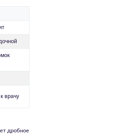
ит
удочной
омок
к врачу
ает дробное