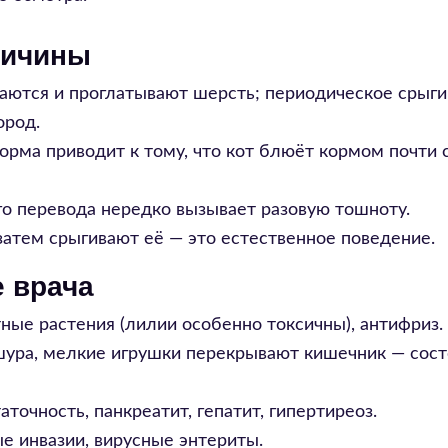
ричины
ются и проглатывают шерсть; периодическое срыги
ород.
рма приводит к тому, что кот блюёт кормом почти 
о перевода нередко вызывает разовую тошноту.
затем срыгивают её — это естественное поведение.
 врача
ные растения (лилии особенно токсичны), антифриз.
ура, мелкие игрушки перекрывают кишечник — сос
точность, панкреатит, гепатит, гипертиреоз.
е инвазии, вирусные энтериты.