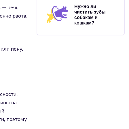
Нужно ли
 — речь
чистить зубы
енно рвота.
собакам и
кошкам?
или пену.
сности.
чины на
ый
ти, поэтому