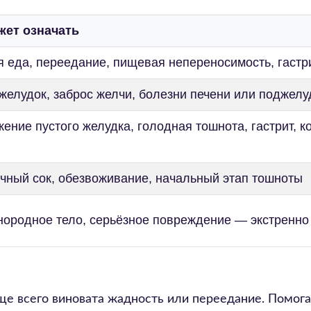
жет означать
 еда, переедание, пищевая непереносимость, гастр
желудок, заброс желчи, болезни печени или поджел
ение пустого желудка, голодная тошнота, гастрит, к
чный сок, обезвоживание, начальный этап тошноты
нородное тело, серьёзное повреждение — экстренно 
аще всего виновата жадность или переедание. Помог