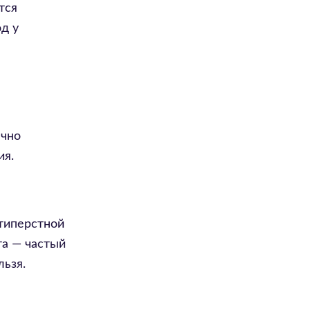
тся
д у
ычно
ия.
атиперстной
та — частый
льзя.