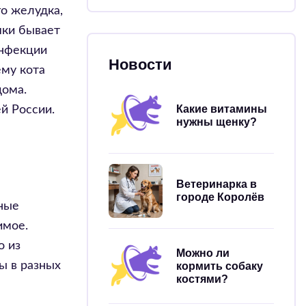
о желудка,
шки бывает
инфекции
Новости
ему кота
дома.
Какие витамины
й России.
нужны щенку?
Ветеринарка в
городе Королёв
рные
имое.
о из
Можно ли
ы в разных
кормить собаку
костями?