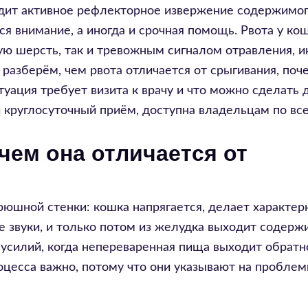
одит активное рефлекторное извержение содержимог
тся внимание, а иногда и срочная помощь. Рвота у ко
ную шерсть, так и тревожным сигналом отравления, 
 разберём, чем рвота отличается от срыгивания, поч
итуация требует визита к врачу и что можно сделать 
 круглосуточный приём, доступна владельцам по все
 чем она отличается от
рюшной стенки: кошка напрягается, делает характе
 звуки, и только потом из желудка выходит содерж
 усилий, когда непереваренная пища выходит обратн
оцесса важно, потому что они указывают на проблем