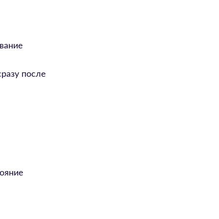
вание
сразу после
тояние