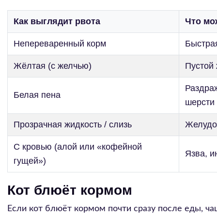
Как выглядит рвота
Что мо
Непереваренный корм
Быстрая
Жёлтая (с желчью)
Пустой 
Раздраж
Белая пена
шерсти
Прозрачная жидкость / слизь
Желудо
С кровью (алой или «кофейной
Язва, и
гущей»)
Кот блюёт кормом
Если кот блюёт кормом почти сразу после еды, ч