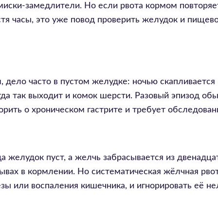
иски-замедлители. Но если рвота кормом повторяе
тя часы, это уже повод проверить желудок и пищево
, дело часто в пустом желудке: ночью скапливается
да так выходит и комок шерсти. Разовый эпизод об
орить о хроническом гастрите и требует обследован
а желудок пуст, а желчь забрасывается из двенадц
ывах в кормлении. Но систематическая жёлчная рво
ы или воспаления кишечника, и игнорировать её не