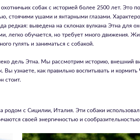
охотничьих собак с историей более 2500 лет. Это п
ью, стоячими ушами и янтарными глазами. Характер
ода редкая: выведена на склонах вулкана Этна для о
и, легко обучается, но требует много движения. Жи
ого гулять и заниматься с собакой.
неко дель Этна. Мы рассмотрим историю, внешний в
к. Вы узнаете, как правильно воспитывать и кормить
н стоит.
на родом с Сицилии, Италия. Эти собаки использовал
ичаются своей энергичностью и сообразительностью