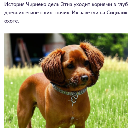
История Чирнеко дель Этна уходит корнями в глуб
древних египетских гончих. Их завезли на Сицил
охоте.