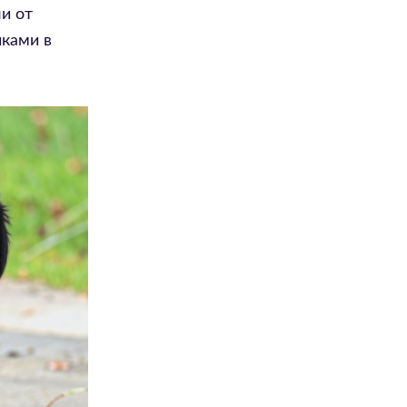
и от
иками в