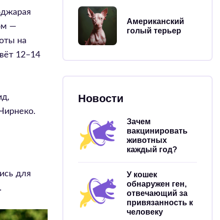
оджарая
Американский
ом —
голый терьер
хоты на
вёт 12–14
Новости
ид,
 Чирнеко.
Зачем
вакцинировать
животных
каждый год?
ись для
У кошек
обнаружен ген,
.
отвечающий за
привязанность к
человеку