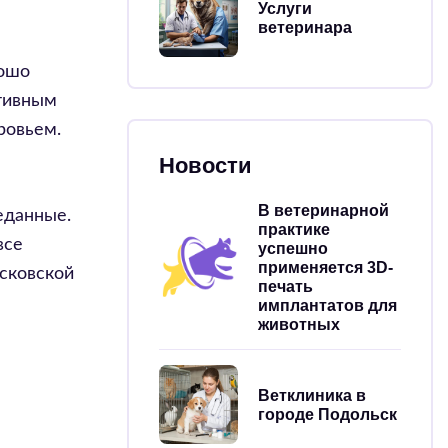
Услуги
ветеринара
рошо
ктивным
ровьем.
Новости
В ветеринарной
еданные.
практике
все
успешно
применяется 3D-
ссковской
печать
имплантатов для
животных
Ветклиника в
городе Подольск