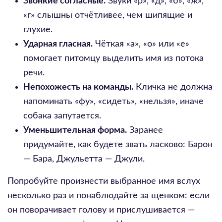
Звонкие согласные.
Звуки «р», «д», «б», «ж»,
«г» слышны отчётливее, чем шипящие и
глухие.
Ударная гласная.
Чёткая «а», «о» или «е»
помогает питомцу выделить имя из потока
речи.
Непохожесть на команды.
Кличка не должна
напоминать «фу», «сидеть», «нельзя», иначе
собака запутается.
Уменьшительная форма.
Заранее
придумайте, как будете звать ласково: Барон
— Бара, Джульетта — Джули.
Попробуйте произнести выбранное имя вслух
несколько раз и понаблюдайте за щенком: если
он поворачивает голову и прислушивается —