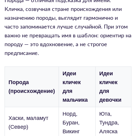
Порода — отличная подсказка для имени.
Кличка, созвучная стране происхождения или
назначению породы, выглядит гармонично и
часто запоминается лучше случайной. При этом
важно не превращать имя в шаблон: ориентир на
породу — это вдохновение, а не строгое
предписание.
Идеи
Идеи
Порода
кличек
кличек
(происхождение)
для
для
мальчика
девочки
Норд,
Юта,
Хаски, маламут
Буран,
Тундра,
(Север)
Викинг
Аляска