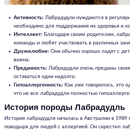
Активность:
Лабрадудли нуждаются в регулярных
необходимо для поддержания их здоровья и х
Интеллект:
Благодаря своим родителям, лабра
команды и любят участвовать в различных заня
Дружелюбие:
Они обычно хорошо ладят с дет
важна.
Преданность:
Лабрадудли очень преданы своим
оставаться одни надолго.
Гипоаллергенность:
Как уже говорилось, это о
что не все лабрадудли полностью гипоаллерге
История породы Лабрадудль
История лабрадудля началась в Австралии в 1989 
поводыря для людей с аллергией. Он скрестил ла