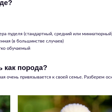
оде?
ера пуделя (стандартный, средний или миниатюрный
нная (в большинстве случаев)
гко обучаемый
 как порода?
рая очень привязывается к своей семье. Разберем о