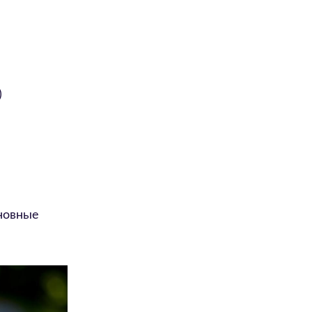
)
сновные