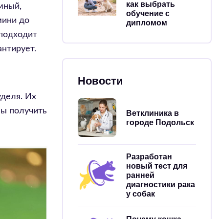
как выбрать
мный,
обучение с
мини до
дипломом
 подходит
антирует.
Новости
уделя. Их
бы получить
Ветклиника в
городе Подольск
Разработан
новый тест для
ранней
диагностики рака
у собак