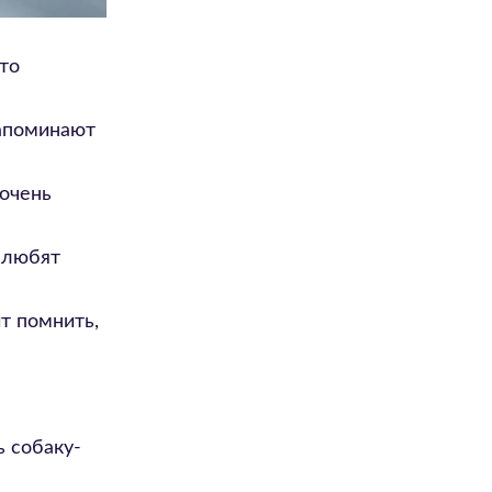
это
запоминают
очень
 любят
т помнить,
ь собаку-