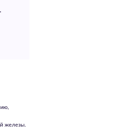
т
мию,
ой железы.