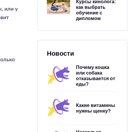
Курсы кинолога:
как выбрать
, или у
обучение с
авит
дипломом
Новости
колько
Почему кошка
или собака
отказывается от
еды?
Какие витамины
нужны щенку?