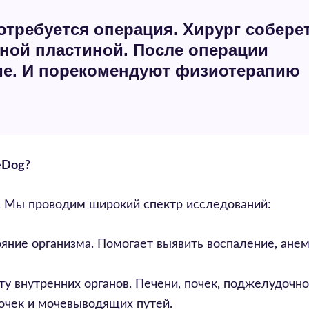
отребуется операция. Хирург собере
ьной пластиной. После операции
ие. И порекомендуют физиотерапию
eDog?
. Мы проводим широкий спектр исследований:
ние организма. Помогает выявить воспаление, ане
у внутренних органов. Печени, почек, поджелудочн
очек и мочевыводящих путей.