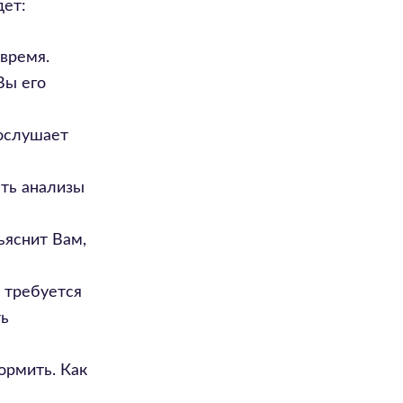
дет:
время.
Вы его
Послушает
ыть анализы
ъяснит Вам,
а требуется
ть
ормить. Как