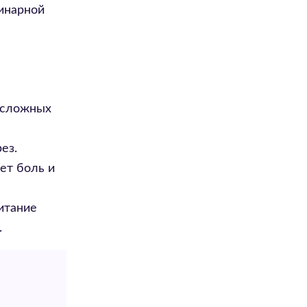
инарной
 сложных
ез.
ет боль и
итание
.