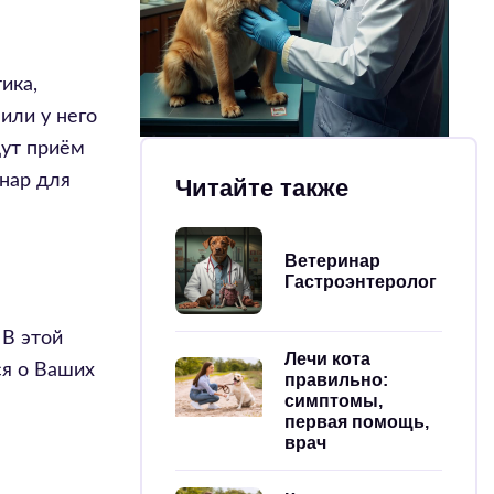
ика,
или у него
дут приём
онар для
Читайте также
Ветеринар
Гастроэнтеролог
 В этой
Лечи кота
ся о Ваших
правильно:
симптомы,
первая помощь,
врач