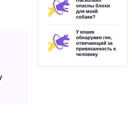
Насколько
опасны блохи
для моей
собаки?
У кошек
обнаружен ген,
отвечающий за
привязанность к
человеку
у