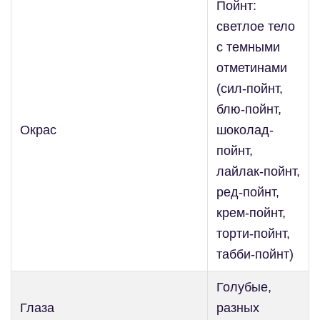
Пойнт:
светлое тело
с темными
отметинами
(сил-пойнт,
блю-пойнт,
Окрас
шоколад-
пойнт,
лайлак-пойнт,
ред-пойнт,
крем-пойнт,
торти-пойнт,
табби-пойнт)
Голубые,
Глаза
разных