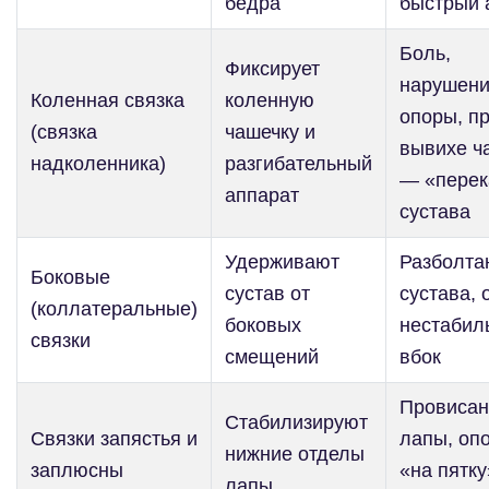
бедра
быстрый 
Боль,
Фиксирует
нарушен
Коленная связка
коленную
опоры, п
(связка
чашечку и
вывихе ч
надколенника)
разгибательный
— «перек
аппарат
сустава
Удерживают
Разболта
Боковые
сустав от
сустава, 
(коллатеральные)
боковых
нестабил
связки
смещений
вбок
Провисан
Стабилизируют
Связки запястья и
лапы, оп
нижние отделы
заплюсны
«на пятку
лапы