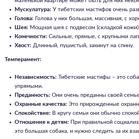
маленькой квартире может быть для них неко
Мускулатура:
У тибетских мастифов очень разв
Голова:
Голова у них большая, массивная, с х
Шея:
Мощная шея с подвесом (складкой кожи)
Конечности:
Сильные, прямые, с крупными лап
Хвост:
Длинный, пушистый, закинут на спину.
Темперамент:
Независимость:
Тибетские мастифы – это соба
упрямыми.
Преданность:
Они очень преданны своей семье
Охранные качества:
Это прирожденные охранни
Спокойствие:
В кругу семьи они обычно споко
Отношение к детям:
При правильной социализа
это большая собака, и нужно следить за их вз