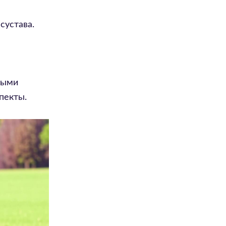
сустава.
ными
пекты.