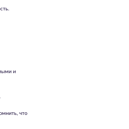
сть.
мыми и
.
омнить, что