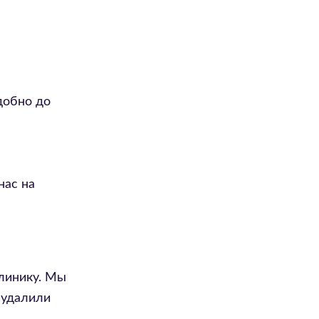
добно до
нас на
клинику. Мы
 удалили