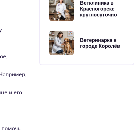
Ветклиника в
Красногорске
круглосуточно
у
Ветеринарка в
городе Королёв
ое,
 Например,
це и его
с
ы помочь