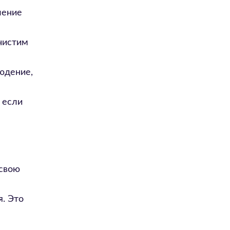
ление
 чистим
юдение,
 если
 свою
. Это