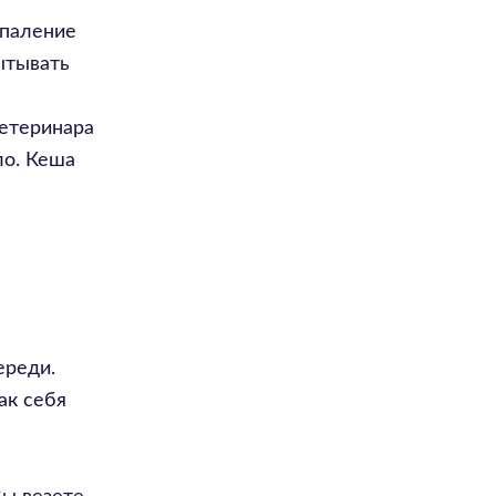
спаление
ытывать
ветеринара
ло. Кеша
ереди.
ак себя