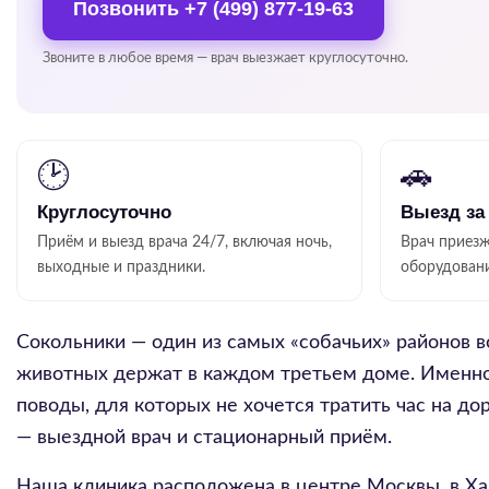
Позвонить
+7 (499) 877-19-63
Звоните в любое время — врач выезжает круглосуточно.
🕑
🚗
Круглосуточно
Выезд за
Приём и выезд врача 24/7, включая ночь,
Врач приезж
выходные и праздники.
оборудован
Сокольники — один из самых «собачьих» районов 
животных держат в каждом третьем доме. Именно з
поводы, для которых не хочется тратить час на д
— выездной врач и стационарный приём.
Наша клиника расположена в центре Москвы, в Ха