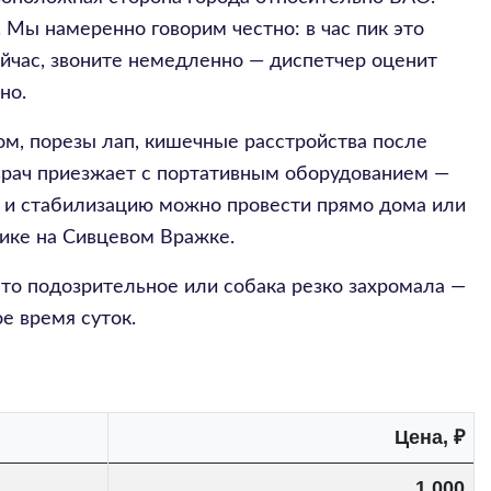
 Мы намеренно говорим честно: в час пик это
йчас, звоните немедленно — диспетчер оценит
но.
ом, порезы лап, кишечные расстройства после
й врач приезжает с портативным оборудованием —
 и стабилизацию можно провести прямо дома или
нике на Сивцевом Вражке.
о-то подозрительное или собака резко захромала —
е время суток.
Цена, ₽
1 000