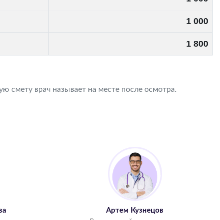
1 000
1 800
ю смету врач называет на месте после осмотра.
ва
Артем Кузнецов