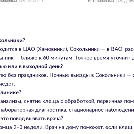
ринарный врач, терапевт
Ветеринарный врач, дерм
кольники?
одится в ЦАО (Хамовники), Сокольники — в ВАО, рас
ы пик — ближе к 60 минутам. Точное время уточнит д
ью или в выходной день?
елю без праздников. Ночные выезды в Сокольники — с
ыедет.
 клинике?
-анализы, снятие клеща с обработкой, первичная пом
 лабораторная диагностика, стационарное наблюдени
то повод вызвать врача?
мца 2–3 недели. Врач на дому поможет, если клещ 