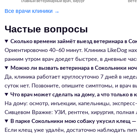
Главный ветеринарный врач, хирург
Вете
Все врачи клиники →
Частые вопросы
Сколько времени займёт выезд ветеринара в Со
Ориентировочно 40–60 минут. Клиника LikeDog нах
ранним утром врач доедет быстрее, в дневные час
Можно ли вызвать ветеринара в Сокольники ноч
Да, клиника работает круглосуточно 7 дней в нед
суток нет. Позвоните, опишите симптомы, и врач в
Что врач может сделать на дому, а что только в
На дому: осмотр, инъекции, капельницы, экспресс
Сивцевом Вражке: УЗИ, рентген, хирургия, полная
В парке Сокольники мою собаку укусил клещ — э
Если клещ уже удалён, достаточно наблюдать пито