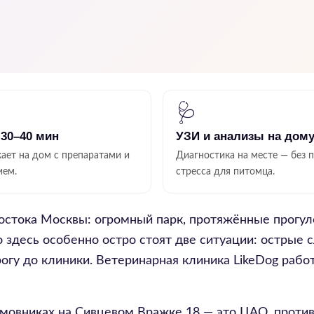
🩺
 30–40 мин
УЗИ и анализы на дом
ает на дом с препаратами и
Диагностика на месте — без 
ием.
стресса для питомца.
востока Москвы: огромный парк, протяжённые прогул
десь особенно остро стоят две ситуации: острые с
орогу до клиники. Ветеринарная клиника LikeDog раб
мовниках на Сивцевом Вражке 18 — это ЦАО, проти