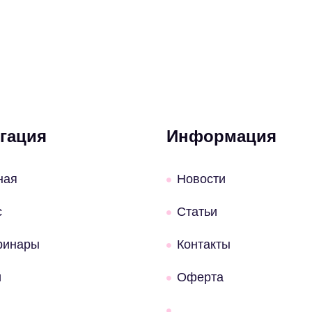
гация
Информация
ная
Новости
с
Статьи
ринары
Контакты
и
Оферта