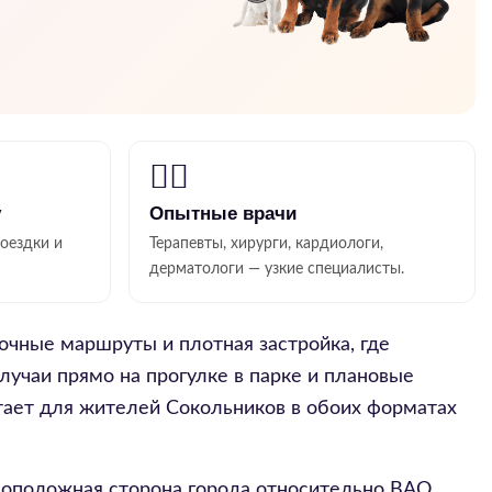
👨‍⚕️
у
Опытные врачи
поездки и
Терапевты, хирурги, кардиологи,
дерматологи — узкие специалисты.
очные маршруты и плотная застройка, где
лучаи прямо на прогулке в парке и плановые
отает для жителей Сокольников в обоих форматах
воположная сторона города относительно ВАО.