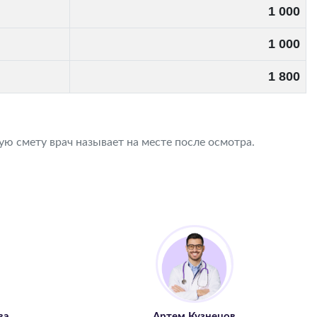
1 000
1 000
1 800
ю смету врач называет на месте после осмотра.
ва
Артем Кузнецов