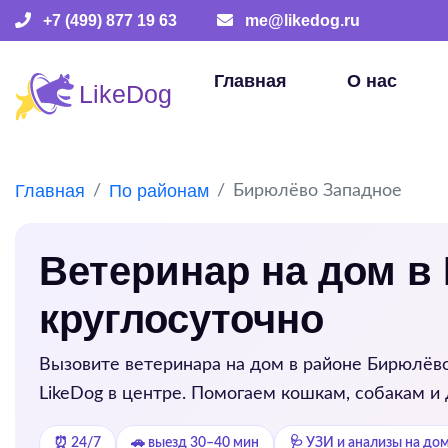
+7 (499) 877 19 63
me@likedog.ru
Главная
О нас
Главная
По районам
Бирюлёво Западное
Ветеринар на дом в
круглосуточно
Вызовите ветеринара на дом в районе
Бирюлёво
LikeDog в центре. Помогаем кошкам, собакам и
⏰ 24/7
🚗 выезд 30–40 мин
🩺 УЗИ и анализы на до