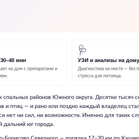
🩺
 30–40 мин
УЗИ и анализы на дом
ает на дом с препаратами и
Диагностика на месте — без 
ием.
стресса для питомца.
 спальных районов Южного округа. Десятки тысяч с
ов и птиц — и рано или поздно каждый владелец ста
си нет ни сил, ни возможности. Именно для таких сл
й дальний юг города.
о-Борисово Северного — порядка 17–20 км по Каши