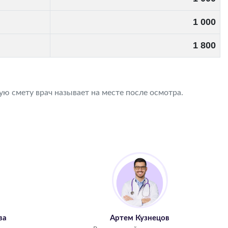
1 000
1 800
ю смету врач называет на месте после осмотра.
ва
Артем Кузнецов