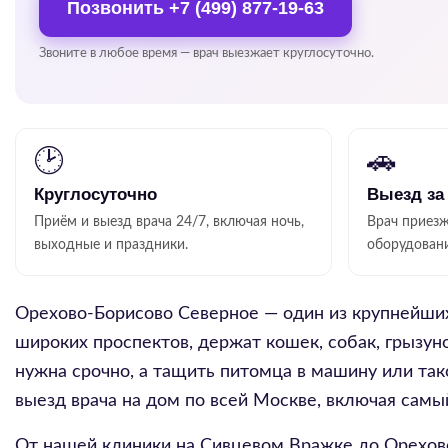
Позвонить
+7 (499) 877-19-63
Звоните в любое время — врач выезжает круглосуточно.
🕑
🚗
Круглосуточно
Выезд за
Приём и выезд врача 24/7, включая ночь,
Врач приезж
выходные и праздники.
оборудован
Орехово-Борисово Северное — один из крупнейших
широких проспектов, держат кошек, собак, грызун
нужна срочно, а тащить питомца в машину или так
выезд врача на дом по всей Москве, включая самы
От нашей клиники на Сивцевом Вражке до Орехов