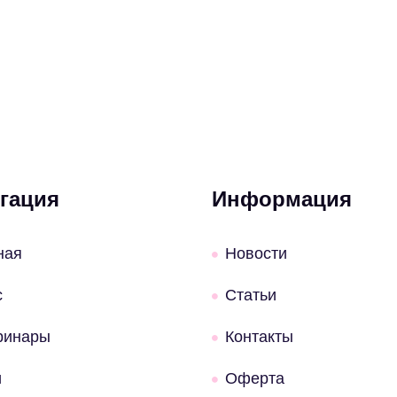
гация
Информация
ная
Новости
с
Статьи
ринары
Контакты
и
Оферта