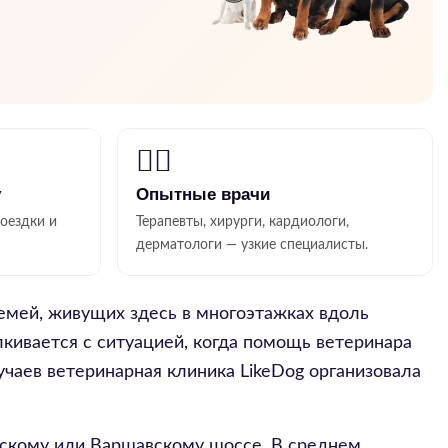
👨‍⚕️
у
Опытные врачи
поездки и
Терапевты, хирурги, кардиологи,
дерматологи — узкие специалисты.
емей, живущих здесь в многоэтажках вдоль
лкивается с ситуацией, когда помощь ветеринара
учаев ветеринарная клиника LikeDog организовала
рскому или Варшавскому шоссе. В среднем