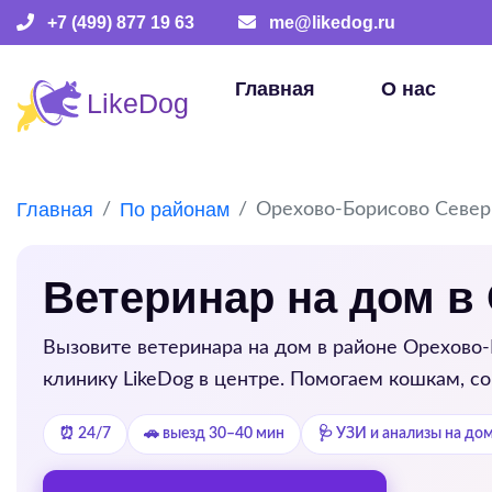
+7 (499) 877 19 63
me@likedog.ru
Главная
О нас
Главная
По районам
Орехово-Борисово Север
Ветеринар на дом в
Вызовите ветеринара на дом в районе
Орехово-
клинику LikeDog в центре. Помогаем кошкам, с
⏰ 24/7
🚗 выезд 30–40 мин
🩺 УЗИ и анализы на до