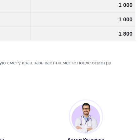
1 000
1 000
1 800
ю смету врач называет на месте после осмотра.
ва
Артем Кузнецов