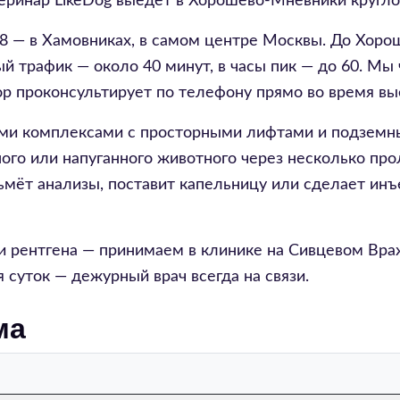
теринар LikeDog выедет в Хорошёво-Мнёвники кругло
18 — в Хамовниках, в самом центре Москвы. До Хоро
й трафик — около 40 минут, в часы пик — до 60. Мы
ор проконсультирует по телефону прямо во время вы
ми комплексами с просторными лифтами и подземны
го или напуганного животного через несколько про
ьмёт анализы, поставит капельницу или сделает инъ
или рентгена — принимаем в клинике на Сивцевом Вр
суток — дежурный врач всегда на связи.
ма