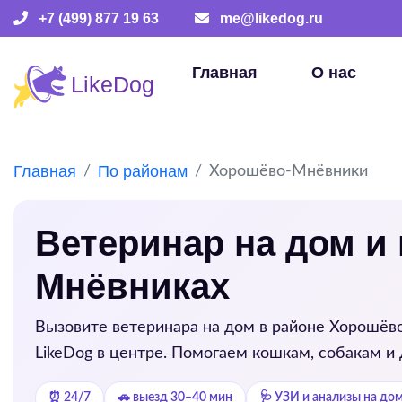
+7 (499) 877 19 63
me@likedog.ru
Главная
О нас
Главная
По районам
Хорошёво-Мнёвники
Ветеринар на дом и
Мнёвниках
Вызовите ветеринара на дом в районе
Хорошёв
LikeDog в центре. Помогаем кошкам, собакам и
⏰ 24/7
🚗 выезд 30–40 мин
🩺 УЗИ и анализы на до