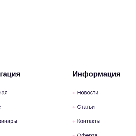
гация
Информация
ная
Новости
с
Статьи
ринары
Контакты
и
Оферта