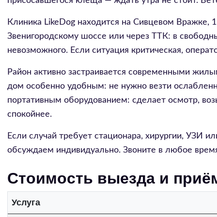
присосавшегося клеща — ждать утра не стоит. Ве
Клиника LikeDog находится на Сивцевом Вражке, 
Звенигородскому шоссе или через ТТК: в свободны
невозможного. Если ситуация критическая, операт
Район активно застраивается современными жилы
дом особенно удобным: не нужно везти ослабленно
портативным оборудованием: сделает осмотр, воз
спокойнее.
Если случай требует стационара, хирургии, УЗИ 
обсуждаем индивидуально. Звоните в любое время 
Стоимость выезда и приё
Услуга