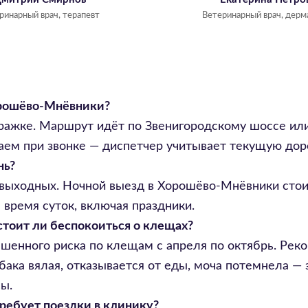
ринарный врач, терапевт
Ветеринарный врач, дерм
орошёво-Мнёвники?
ражке. Маршрут идёт по Звенигородскому шоссе или 
ваем при звонке — диспетчер учитывает текущую до
нь?
ез выходных. Ночной выезд в Хорошёво-Мнёвники ст
время суток, включая праздники.
стоит ли беспокоиться о клещах?
ышенного риска по клещам с апреля по октябрь. Ре
бака вялая, отказывается от еды, моча потемнела — 
ы.
требует поездки в клинику?