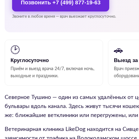
Позвонить
+7 (499) 877-19-63
Звоните в любое время — врач выезжает круглосуточно.
🕑
🚗
Круглосуточно
Выезд за
Приём и выезд врача 24/7, включая ночь,
Врач приезж
выходные и праздники.
оборудован
Северное Тушино — один из самых удалённых от 
бульвары вдоль канала. Здесь живут тысячи кошек 
же: ближайшие ветклиники или перегружены, или 
Ветеринарная клиника LikeDog находится на Сивц
зависимости от трафика на Волоколамском шоссе и