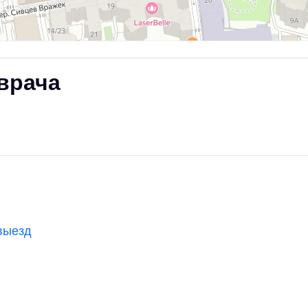
врача
выезд