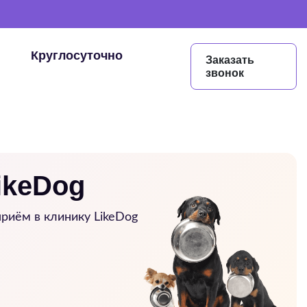
Круглосуточно
Заказать
звонок
ikeDog
риём в клинику LikeDog