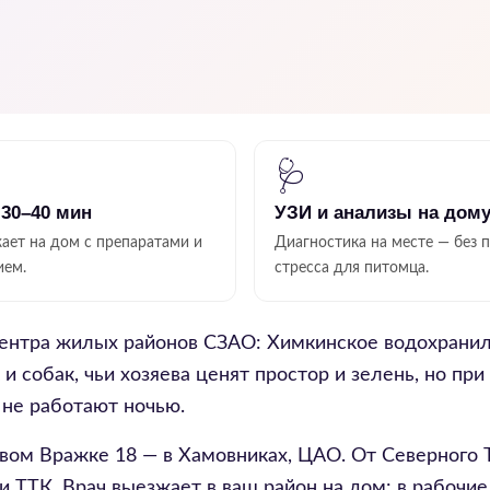
🩺
 30–40 мин
УЗИ и анализы на дом
ает на дом с препаратами и
Диагностика на месте — без 
ием.
стресса для питомца.
центра жилых районов СЗАО: Химкинское водохрани
и собак, чьи хозяева ценят простор и зелень, но пр
не работают ночью.
евом Вражке 18 — в Хамовниках, ЦАО. От Северного 
 ТТК. Врач выезжает в ваш район на дом: в рабочи