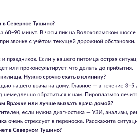
и в Северное Тушино?
за 60–90 минут. В часы пик на Волоколамском шоссе
при звонке с учётом текущей дорожной обстановки.
 и праздников. Если у вашего питомца острая ситуаци
дет или проконсультирует, что делать до прибытия.
анилища. Нужно срочно ехать в клинику?
ю нашего врача на дому. Главное — в течение 3–5 
од немедленно обратиться к нам. Пироплазмоз лечитс
ом Вражке или лучше вызвать врача домой?
ителен, если нужна диагностика — УЗИ, анализы, ре
ошка очень стрессует в переноске. Расскажите ситуа
нет в Северном Тушино?