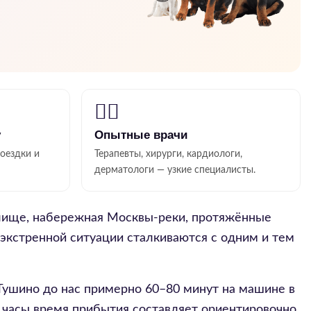
👨‍⚕️
у
Опытные врачи
поездки и
Терапевты, хирурги, кардиологи,
дерматологи — узкие специалисты.
лище, набережная Москвы-реки, протяжённые
и экстренной ситуации сталкиваются с одним и тем
Тушино до нас примерно 60–80 минут на машине в
е часы время прибытия составляет ориентировочно