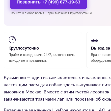
Позвонить
+7 (499) 877-19-63
Звоните в любое время — врач выезжает круглосуточно.
🕑
🚗
Круглосуточно
Выезд за
Приём и выезд врача 24/7, включая ночь,
Врач приезж
выходные и праздники.
оборудован
Кузьминки — один из самых зелёных и населённы
настоящим раем для собак: здесь выгуливают пит
высоких в Москве. Вместе с этим густой лесопарк
заканчиваются травмами лап или порезами об скр
Ветеринарная клиника LikeDog находится в ЦАО, 