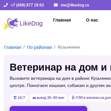
+7 (499) 877 19 63
me@likedog.ru
Главная
О нас
Главная
По районам
Кузьминки
Ветеринар на дом и
Вызовите ветеринара на дом в районе
Кузьминк
центре. Помогаем кошкам, собакам и другим жи
⏰ 24/7
🚗 выезд 30–40 мин
🩺 УЗИ и анализы на до