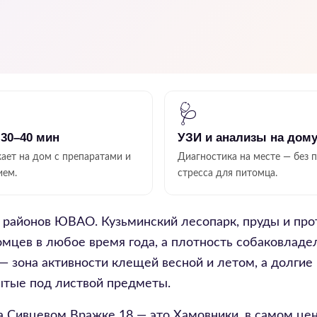
🩺
 30–40 мин
УЗИ и анализы на дом
ает на дом с препаратами и
Диагностика на месте — без 
ием.
стресса для питомца.
х районов ЮВАО. Кузьминский лесопарк, пруды и п
омцев в любое время года, а плотность собаковладе
 — зона активности клещей весной и летом, а долги
ытые под листвой предметы.
на Сивцевом Вражке 18 — это Хамовники, в самом це