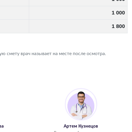
1 000
1 800
ю смету врач называет на месте после осмотра.
ва
Артем Кузнецов