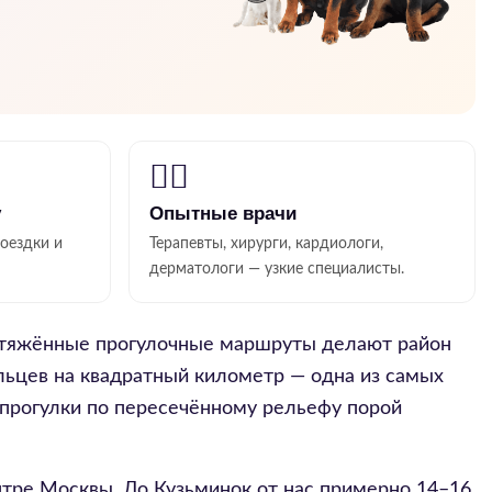
👨‍⚕️
у
Опытные врачи
поездки и
Терапевты, хирурги, кардиологи,
дерматологи — узкие специалисты.
ротяжённые прогулочные маршруты делают район
льцев на квадратный километр — одна из самых
е прогулки по пересечённому рельефу порой
нтре Москвы. До Кузьминок от нас примерно 14–16