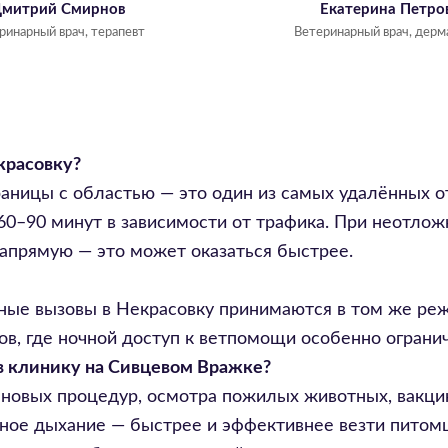
митрий Смирнов
Екатерина Петро
ринарный врач, терапевт
Ветеринарный врач, дерм
красовку?
раницы с областью — это один из самых удалённых 
60–90 минут в зависимости от трафика. При неотло
напрямую — это может оказаться быстрее.
очные вызовы в Некрасовку принимаются в том же ре
в, где ночной доступ к ветпомощи особенно огранич
 в клинику на Сивцевом Вражке?
ановых процедур, осмотра пожилых животных, вакцин
нное дыхание — быстрее и эффективнее везти питом